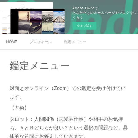
Ameba Owndで
あなただけのホームページやブログをつ
くろう
今すぐ試す
HOME
プロフィール
鑑定メニュー
鑑定メニュー
対面とオンライン（Zoom）での鑑定を受け付けてい
ます。
【占術】
タロット：人間関係（恋愛や仕事）や相手のお気持
ち、ＡとＢどちらが良い？という選択の問題など、具
体的な質問にお答えしていきます。